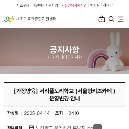
서초구청
어린이집지원사업
가정양육지원사업
체험실
장난감
공지사항
커뮤니티
공지사항
[가정양육] 서리풀노리학교 (서울형키즈카페 )
운영변경 안내
작성일
2025-04-14
조회
2410
노리학교 운영변경 홍보지.jpg
첨부파일