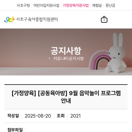
서초구청
어린이집지원사업
가정양육지원사업
체험실
장난감
공지사항
커뮤니티
공지사항
[가정양육] [공동육아방] 9월 음악놀이 프로그램
안내
작성일
2025-08-20
조회
2021
첨부파일