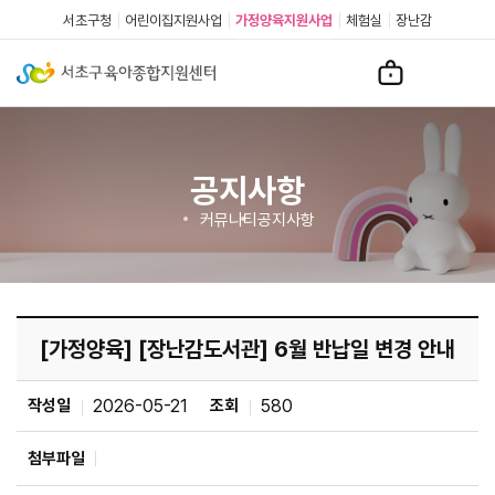
서초구청
어린이집지원사업
가정양육지원사업
체험실
장난감
공지사항
커뮤니티
공지사항
[가정양육] [장난감도서관] 6월 반납일 변경 안내
작성일
2026-05-21
조회
580
첨부파일