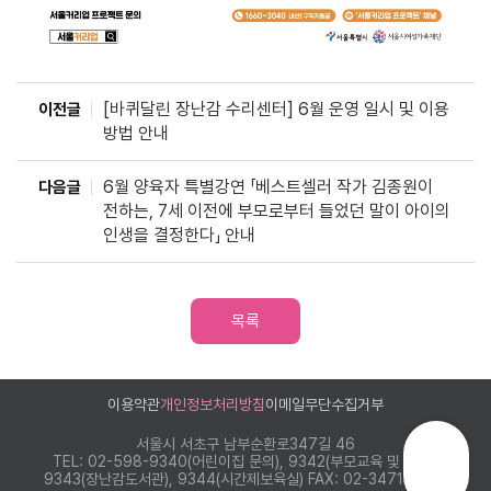
[바퀴달린 장난감 수리센터] 6월 운영 일시 및 이용
이전글
방법 안내
6월 양육자 특별강연 「베스트셀러 작가 김종원이
다음글
전하는, 7세 이전에 부모로부터 들었던 말이 아이의
인생을 결정한다」 안내
목록
이용약관
개인정보처리방침
이메일무단수집거부
서울시 서초구 남부순환로347길 46
TEL: 02-598-9340(어린이집 문의), 9342(부모교육 및 상담),
9343(장난감도서관), 9344(시간제보육실)
FAX: 02-3471-9340