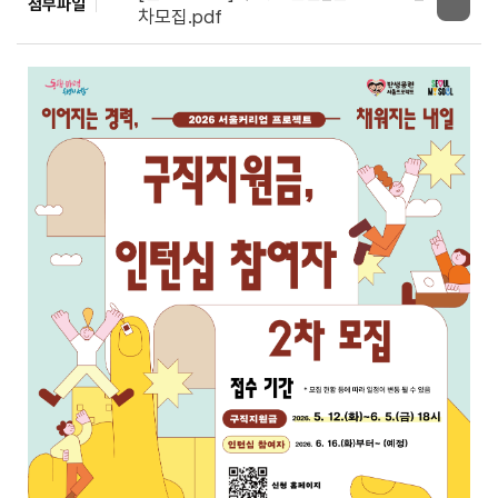
첨부파일
차모집.pdf