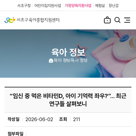
서초구청
어린이집지원사업
가정양육지원사업
체험실
장난감
육아 정보
육아 정보
육아 정보
“임신 중 먹은 비타민D, 아이 기억력 좌우?”... 최근
연구들 살펴보니
작성일
2026-06-02
조회
211
첨부파일