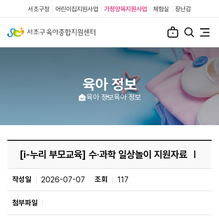
서초구청
어린이집지원사업
가정양육지원사업
체험실
장난감
육아 정보
육아 정보
육아 정보
[i-누리 부모교육] 수·과학 일상놀이 지원자료 Ⅰ
작성일
2026-07-07
조회
117
첨부파일