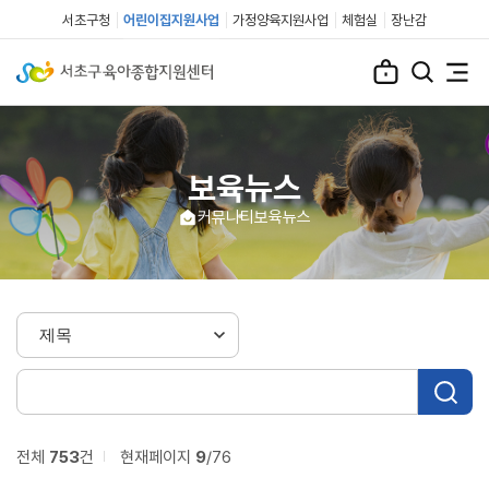
서초구청
어린이집지원사업
가정양육지원사업
체험실
장난감
보육뉴스
커뮤니티
보육뉴스
전체
753
건
현재페이지
9
/76