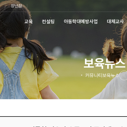
장난감
교육
컨설팅
아동학대예방사업
대체교사
보육뉴스
커뮤니티
보육뉴스