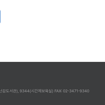
3(장난감도서관), 9344(시간제보육실)
FAX: 02-3471-9340