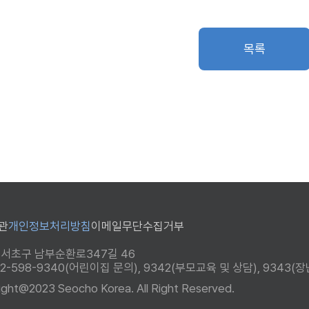
목록
관
개인정보처리방침
이메일무단수집거부
 서초구 남부순환로347길 46
 02-598-9340(어린이집 문의), 9342(부모교육 및 상담), 934
ight@2023 Seocho Korea. All Right Reserved.