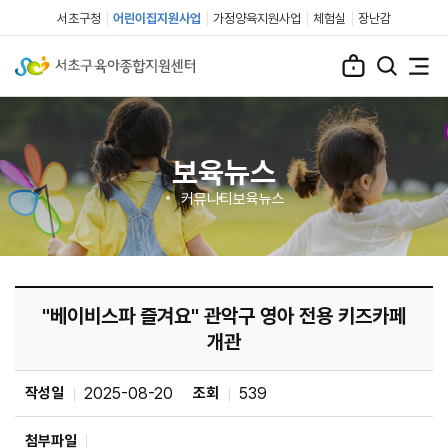
서초구청
어린이집지원사업
가정양육지원사업
체험실
장난감
보육뉴스
커뮤니티
보육뉴스
"베이비스파 즐겨요" 관악구 영아 전용 키즈카페
개관
작성일
2025-08-20
조회
539
첨부파일