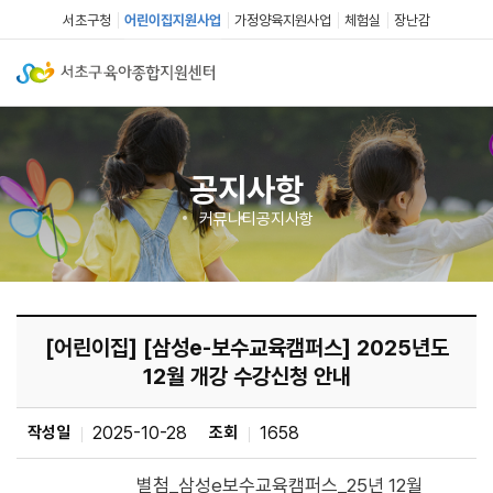
서초구청
어린이집지원사업
가정양육지원사업
체험실
장난감
공지사항
커뮤니티
공지사항
[어린이집] [삼성e-보수교육캠퍼스] 2025년도
12월 개강 수강신청 안내
작성일
2025-10-28
조회
1658
별첨_삼성e보수교육캠퍼스_25년 12월