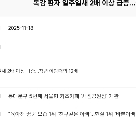
독감 환자 일주일새 2배 이상 급증…
2025-11-18
새 2배 이상 급증…작년 이맘때의 12배
동대문구 5번째 서울형 키즈카페 '새샘공원점' 개관
"육아전 꿈꾼 모습 1위 '친구같은 아빠'…현실 1위 '바쁜아빠'