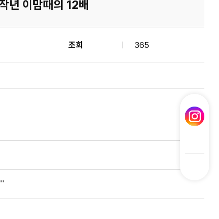
작년 이맘때의 12배
조회
365
"