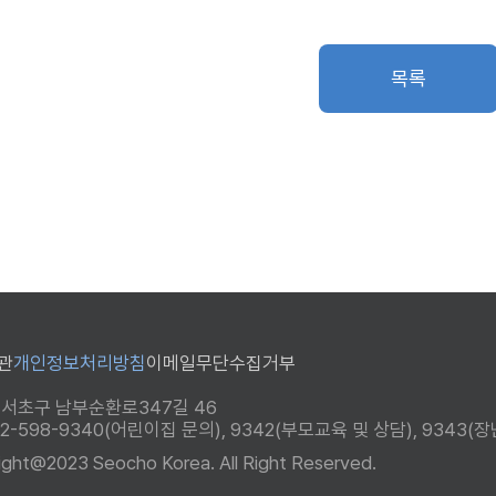
목록
관
개인정보처리방침
이메일무단수집거부
 서초구 남부순환로347길 46
 02-598-9340(어린이집 문의), 9342(부모교육 및 상담), 934
ight@2023 Seocho Korea. All Right Reserved.