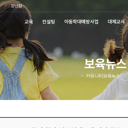
장난감
교육
컨설팅
아동학대예방사업
대체교사
보육뉴스
커뮤니티
보육뉴스