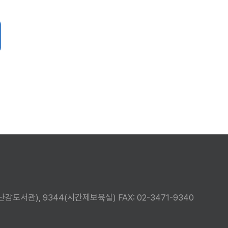
3(장난감도서관), 9344(시간제보육실)
FAX: 02-3471-9340