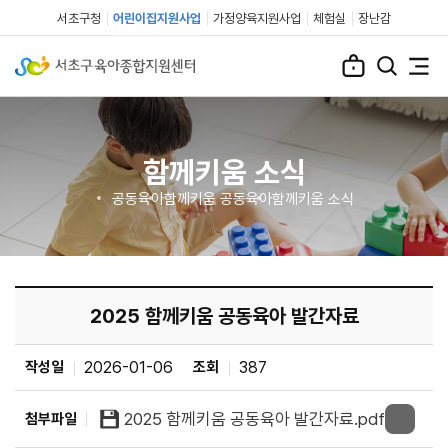
서초구청
어린이집지원사업
가정양육지원사업
체험실
장난감
함께키움 소식
공동육아
함께키움 공동육아
함께키움 소식
2025 함께키움 공동육아 발간자료
작성일
2026-01-06
조회
387
2025 함께키움 공동육아 발간자료.pdf
첨부파일