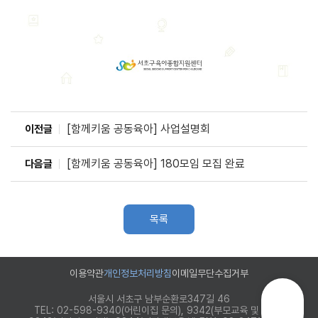
[함께키움 공동육아] 사업설명회
이전글
[함께키움 공동육아] 180모임 모집 완료
다음글
목록
이용약관
개인정보처리방침
이메일무단수집거부
서울시 서초구 남부순환로347길 46
TEL: 02-598-9340(어린이집 문의), 9342(부모교육 및 상담),