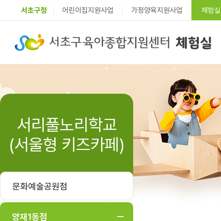
서초구청
어린이집지원사업
가정양육지원사업
체험실
서리풀노리학교
(서울형 키즈카페)
문화예술공원점
양재1동점