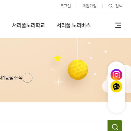
로그인
회원가입
검색
실
서리풀노리학교
서리풀 노리버스
재1동점
소식