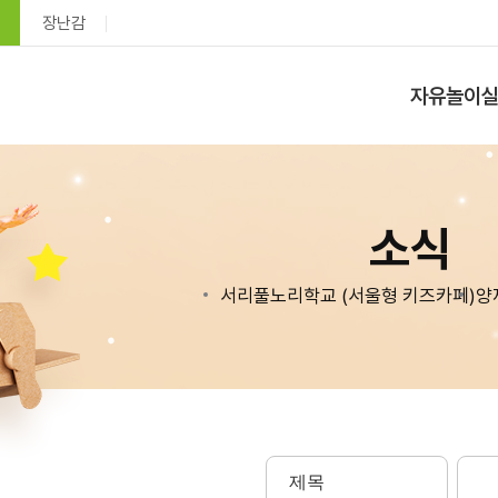
장난감
자유놀이
소식
서리풀노리학교 (서울형 키즈카페)
양