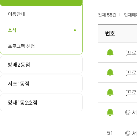
이용안내
전체
55
건
현재페
소식
번호
프로그램 신청
[프로
방배2동점
[프로
서초1동점
[프로
양재1동2호점
◎ 
51
◎ 