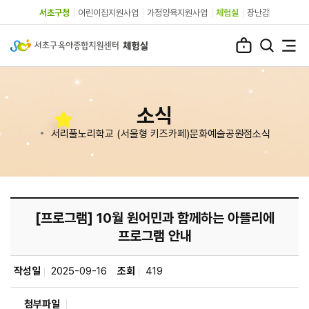
서초구청
어린이집지원사업
가정양육지원사업
체험실
장난감
소식
서리풀노리학교 (서울형 키즈카페)
문화예술공원점
소식
[프로그램] 10월 원어민과 함께하는 아뜰리에
프로그램 안내
작성일
2025-09-16
조회
419
첨부파일