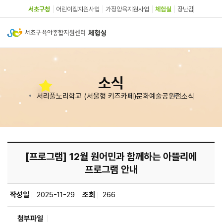
서초구청
어린이집지원사업
가정양육지원사업
체험실
장난감
소식
서리풀노리학교 (서울형 키즈카페)
문화예술공원점
소식
[프로그램] 12월 원어민과 함께하는 아뜰리에
프로그램 안내
작성일
2025-11-29
조회
266
첨부파일