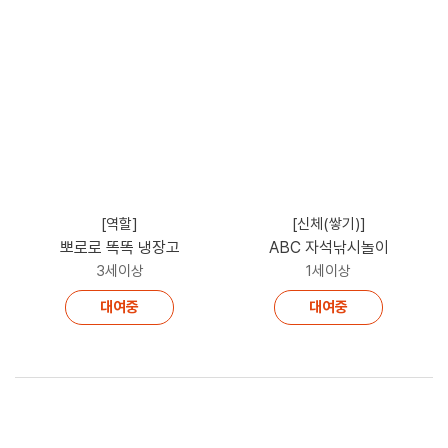
[역할]
[신체(쌓기)]
뽀로로 똑똑 냉장고
ABC 자석낚시놀이
3세이상
1세이상
대여중
대여중