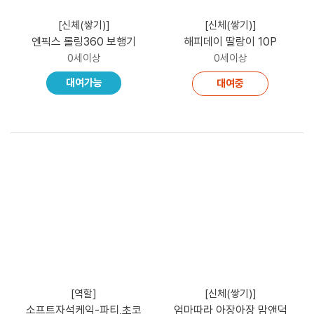
[신체(쌓기)]
[신체(쌓기)]
엔픽스 롤링360 보행기
해피데이 딸랑이 10P
0세이상
0세이상
대여가능
대여중
[역할]
[신체(쌓기)]
소프트자석케익-파티,초코
엄마따라 아장아장 맘앤덕