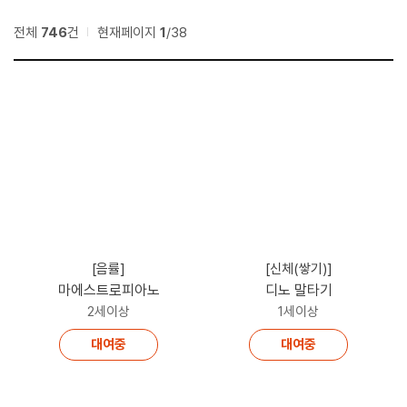
전체
746
건
현재페이지
1
/38
[음률]
[신체(쌓기)]
마에스트로피아노
디노 말타기
2세이상
1세이상
대여중
대여중