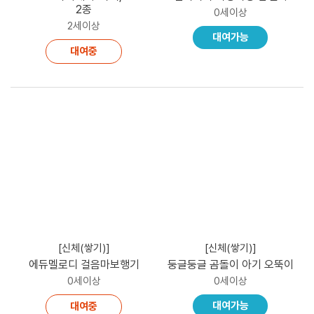
2종
0세이상
2세이상
대여가능
대여중
[신체(쌓기)]
[신체(쌓기)]
에듀멜로디 걸음마보행기
둥글둥글 곰돌이 아기 오뚝이
0세이상
0세이상
대여가능
대여중