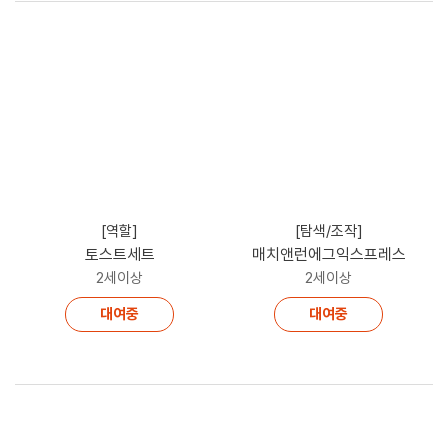
[역할]
[탐색/조작]
토스트세트
매치앤런에그익스프레스
2세이상
2세이상
대여중
대여중