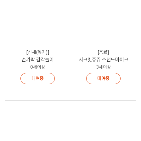
[신체(쌓기)]
[음률]
손가락 감각놀이
시크릿쥬쥬 스탠드마이크
0세이상
3세이상
대여중
대여중