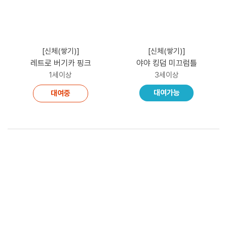
[신체(쌓기)]
[신체(쌓기)]
레트로 버기카 핑크
야야 킹덤 미끄럼틀
1세이상
3세이상
대여가능
대여중