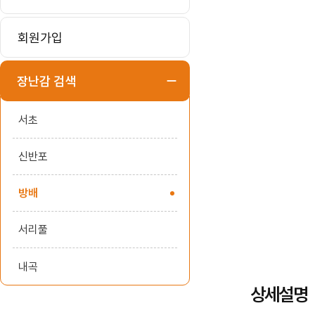
회원가입
장난감 검색
서초
신반포
방배
서리풀
내곡
상세설명