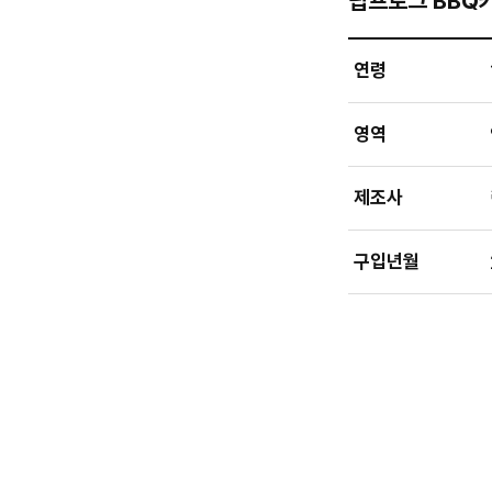
립프로그 BBQ
연령
영역
제조사
구입년월