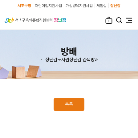
서초구청
어린이집지원사업
가정양육지원사업
체험실
장난감
방배
장난감도서관
장난감 검색
방배
목록