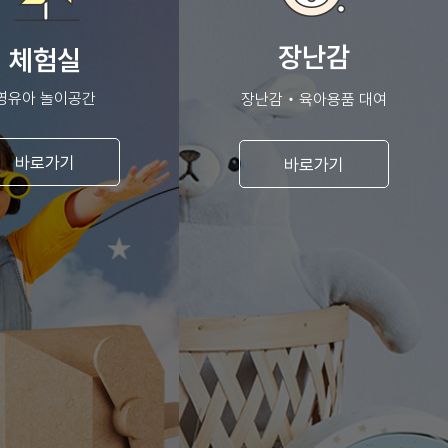
장난감
체험실
영유아 놀이공간
장난감‧육아용품 대여
바로가기
바로가기