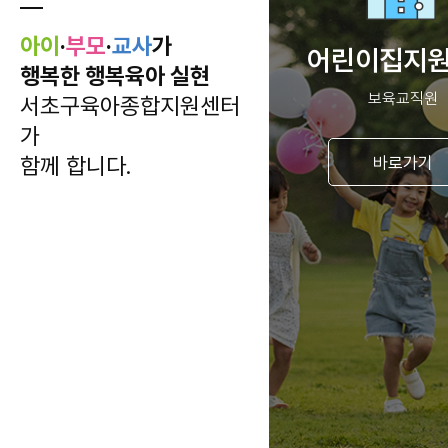
아이
·
부모
·
교사
가
어린이집지
행복한 행복육아 실현
보육교직원
서초구육아종합지원센터
가
함께 합니다.
바로가기