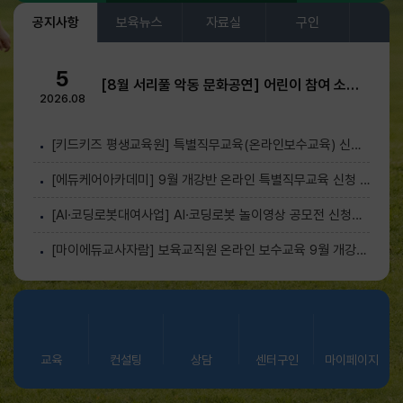
공지사항
보육뉴스
자료실
구인
5
[8월 서리풀 악동 문화공연] 어린이 참여 소통 뮤지컬 「피노키오야 노올자~!」 안내
2026.08
[키드키즈 평생교육원] 특별직무교육(온라인보수교육) 신청 안내(9월)
[에듀케어아카데미] 9월 개강반 온라인 특별직무교육 신청 안내
[AI·코딩로봇대여사업] AI·코딩로봇 놀이영상 공모전 신청안내
[마이에듀교사자람] 보육교직원 온라인 보수교육 9월 개강반 교육신청 안내
교육
컨설팅
상담
센터구인
마이페이지