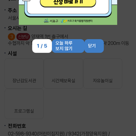
주소
서울시 서초구 남부순환로 347길 46
오시는 길
양재역 1번 출구에서
3
신분당
수협까지 약 120m 이동 후 오른쪽 큰 골목 오른쪽길 약 200m 이동
오늘 하루
1
/
5
닫기
보지 않기
시설
장난감도서관
시간제보육실
자유놀이실
프로그램실
전화번호
02-598-9340(어린이집지원) / 9342(가정양육지원) /