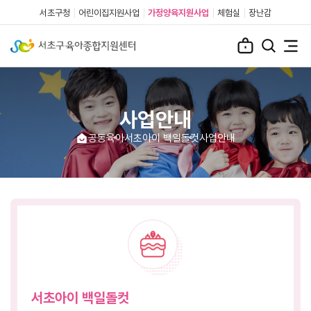
서초구청
어린이집지원사업
가정양육지원사업
체험실
장난감
사업안내
공동육아
서초아이 백일돌컷
사업안내
서초아이 백일돌컷