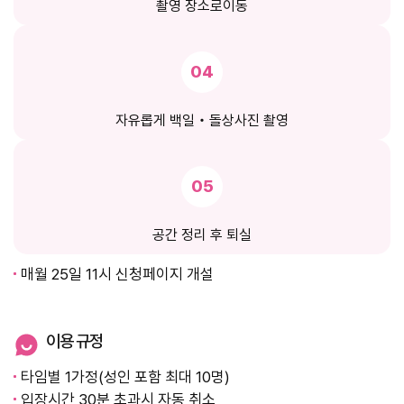
촬영 장소로
이동
04
자유롭게 백일‧돌상
사진 촬영
05
공간 정리 후 퇴실
매월 25일 11시 신청페이지 개설
이용 규정
타임별 1가정(성인 포함 최대 10명)
입장시간 30분 초과시 자동 취소