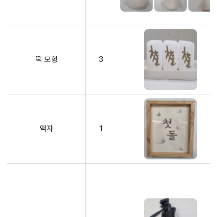
떡 모형
3
액자
1