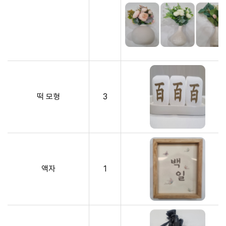
떡 모형
3
액자
1