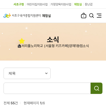
서초구청
어린이집지원사업
가정양육지원사업
체험실
장난감
소식
서리풀노리학교 (서울형 키즈카페)
양재1동점
소식
전체
55
건
현재페이지
1
/6