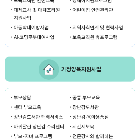
보육교직원 안전교육
장애아지원프로그램
대체교사 및 대체조리원
어린이집 안전관리관
지원사업
아동학대예방사업
지역사회연계 및 협력사업
AI·코딩로봇대여사업
보육교직원 휴프로그램
가정양육지원사업
부모상담
공통 부모교육
센터 부모교육
장난감도서관
장난감도서관 택배서비스
장난감·육아용품점
바퀴달린 장난감 수리센터
시간제보육
부모-자녀 프로그램
전문강사와 함께하는