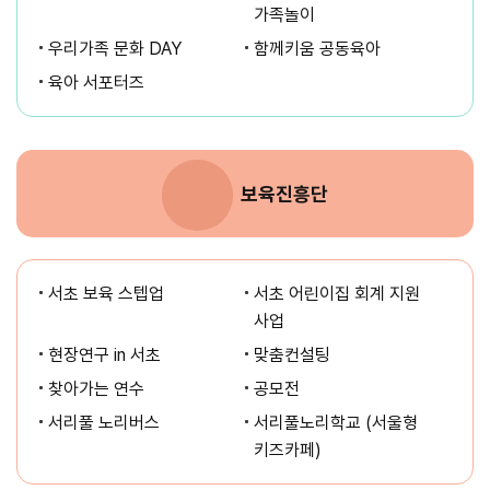
가족놀이
우리가족 문화 DAY
함께키움 공동육아
육아 서포터즈
보육진흥단
서초 보육 스텝업
서초 어린이집 회계 지원
사업
현장연구 in 서초
맞춤컨설팅
찾아가는 연수
공모전
서리풀 노리버스
서리풀노리학교 (서울형
키즈카페)